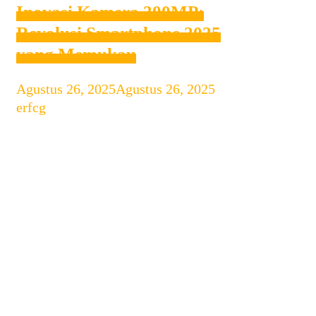
Inovasi Kamera 200MP:
Revolusi Smartphone 2025
yang Memukau
Agustus 26, 2025
Agustus 26, 2025
by
erfcg
Pendahuluan: Era Baru Kamera
Smartphone Dalam beberapa tahun
terakhir, dunia smartphone telah
mengalami transformasi yang luar
biasa, terutama pada sektor kamera.
Perkembangan teknologi fotografi
mobile terus mendorong batasan
inovasi, menjadikan kamera
smartphone lebih canggih dan
multifungsi. Dengan meningkatnya