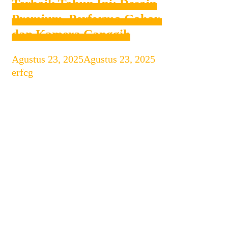
Terbaik Tahun Ini: Desain
Premium, Performa Gahar,
dan Kamera Canggih
Agustus 23, 2025
Agustus 23, 2025
by
erfcg
Persaingan HP flagship tahun ini
semakin ketat dengan hadirnya
berbagai brand besar yang berlomba
menghadirkan teknologi terbaru. Mulai
dari prosesor tercepat, layar berkualitas
tinggi, baterai tahan lama, hingga
kamera berbasis AI yang makin pintar,
membuat konsumen memiliki banyak
pilihan menarik. Bagi kamu yang
sedang mencari HP flagship terbaik
tahun ini, pilihan begitu beragam dan