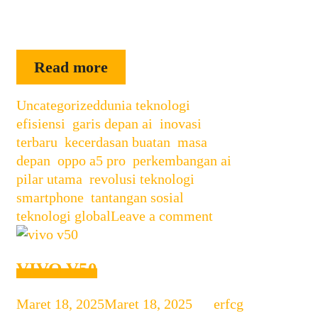
kebutuhan pengguna masa kini. Desain
Premium dan …
OPPO
Read more
A5
Categories
Tags
Uncategorized
dunia teknologi
PRO
,
efisiensi
,
garis depan ai
,
inovasi
terbaru
,
kecerdasan buatan
,
masa
depan
,
oppo a5 pro
,
perkembangan ai
,
pilar utama
,
revolusi teknologi
,
smartphone
,
tantangan sosial
,
teknologi global
Leave a comment
VIVO V50
Maret 18, 2025
Maret 18, 2025
by
erfcg