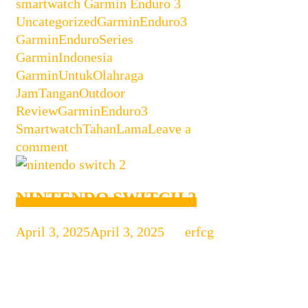
Categories
smartwatch Garmin Enduro 3
3
,
Tags
Uncategorized
GarminEnduro3
,
GarminEnduroSeries
,
GarminIndonesia
,
GarminUntukOlahraga
,
JamTanganOutdoor
,
ReviewGarminEnduro3
,
SmartwatchTahanLama
Leave a
comment
NINTENDO SWITCH 2
April 3, 2025
April 3, 2025
by
erfcg
Nintendo Switch 2 Siap Rilis Juni
2025: Spesifikasi, Fitur, dan Game
Eksklusif Nintendo akhirnya