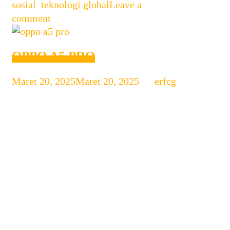
sosial
,
teknologi global
Leave a
comment
OPPO A5 PRO
Maret 20, 2025
Maret 20, 2025
by
erfcg
OPPO A5 Pro Resmi Di Rilis di
Indonesia: Spesifikasi dan Keunggulan
OPPO kembali menghadirkan kejutan
bagi pecinta teknologi di Indonesia
dengan merilis OPPO A5 Pro pada
tahun 2025. Smartphone ini menyasar
segmen kelas menengah dengan
menawarkan kombinasi antara desain
modern, performa andal, serta fitur-
fitur canggih yang sesuai dengan