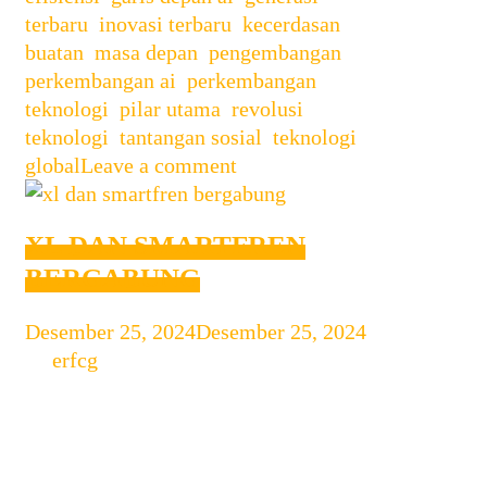
terbaru
,
inovasi terbaru
,
kecerdasan
buatan
,
masa depan
,
pengembangan
,
perkembangan ai
,
perkembangan
teknologi
,
pilar utama
,
revolusi
teknologi
,
tantangan sosial
,
teknologi
global
Leave a comment
XL DAN SMARTFREN
BERGABUNG
Desember 25, 2024
Desember 25, 2024
by
erfcg
XL dan Smartfren Bergabung:
Transformasi Dunia Telekomunikasi
Indonesia Industri telekomunikasi