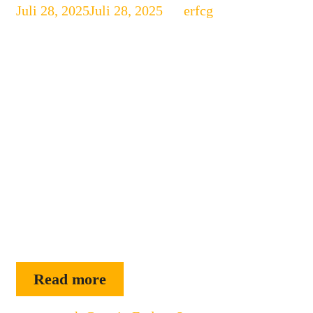
Juli 28, 2025
Juli 28, 2025
by
erfcg
Garmin Enduro 3 – Smartwatch
Ultra‑Endurance dengan Daya Super
Panjang Garmin Enduro 3 adalah
pilihan ideal bagi petualang, atlet
ultramaraton, pendaki, dan mereka
yang membutuhkan smartwatch dengan
ketahanan luar biasa dan fitur outdoor
lengkap. Bila baterai tahan lama adalah
prioritas, Enduro 3 bisa menyaingi
bahkan melewati banyak pesaing.
Namun, bagi penggemar tampilan
AMOLED lebih cerah atau …
Garmin
Read more
Enduro