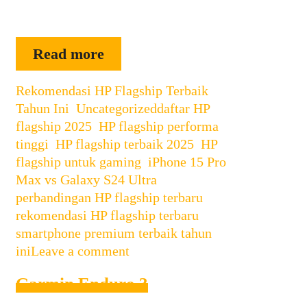
masing-masing …
10
Read more
Rekomendasi
Categories
Rekomendasi HP Flagship Terbaik
HP
Tags
Tahun Ini
,
Uncategorized
daftar HP
Flagship
flagship 2025
,
HP flagship performa
Terbaik
tinggi
,
HP flagship terbaik 2025
,
HP
Tahun
flagship untuk gaming
,
iPhone 15 Pro
Ini:
Max vs Galaxy S24 Ultra
,
Desain
perbandingan HP flagship terbaru
,
Premium,
rekomendasi HP flagship terbaru
,
Performa
smartphone premium terbaik tahun
Gahar,
ini
Leave a comment
dan
Garmin Enduro 3
Kamera
Canggih