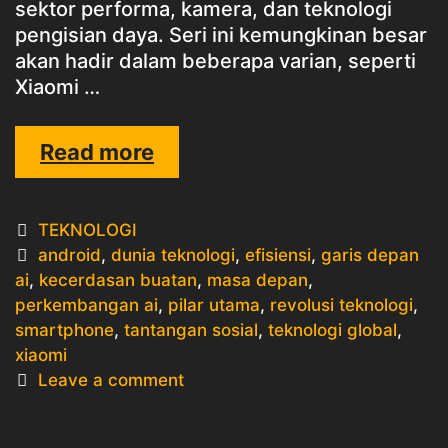
sektor performa, kamera, dan teknologi
pengisian daya. Seri ini kemungkinan besar
akan hadir dalam beberapa varian, seperti
Xiaomi …
XIAOMI
Read more
15
SERIES
Categories
TEKNOLOGI
Tags
android
,
dunia teknologi
,
efisiensi
,
garis depan
ai
,
kecerdasan buatan
,
masa depan
,
perkembangan ai
,
pilar utama
,
revolusi teknologi
,
smartphone
,
tantangan sosial
,
teknologi global
,
xiaomi
Leave a comment