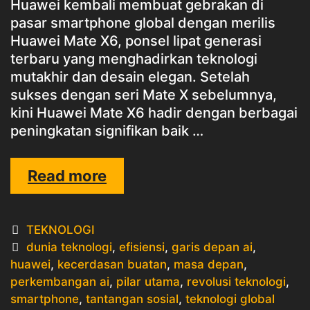
Huawei kembali membuat gebrakan di
pasar smartphone global dengan merilis
Huawei Mate X6, ponsel lipat generasi
terbaru yang menghadirkan teknologi
mutakhir dan desain elegan. Setelah
sukses dengan seri Mate X sebelumnya,
kini Huawei Mate X6 hadir dengan berbagai
peningkatan signifikan baik …
HUAWEI
Read more
MERILIS
MATE
Categories
TEKNOLOGI
X6
Tags
dunia teknologi
,
efisiensi
,
garis depan ai
,
huawei
,
kecerdasan buatan
,
masa depan
,
perkembangan ai
,
pilar utama
,
revolusi teknologi
,
smartphone
,
tantangan sosial
,
teknologi global