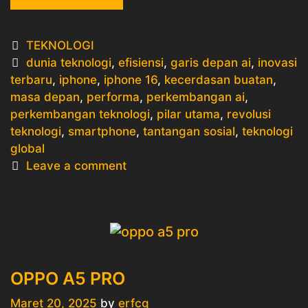
16
RILIS
Categories
TEKNOLOGI
DI
Tags
dunia teknologi
,
efisiensi
,
garis depan ai
,
inovasi
INDONESIA
terbaru
,
iphone
,
iphone 16
,
kecerdasan buatan
,
masa depan
,
performa
,
perkembangan ai
,
perkembangan teknologi
,
pilar utama
,
revolusi
teknologi
,
smartphone
,
tantangan sosial
,
teknologi
global
Leave a comment
OPPO A5 PRO
Maret 20, 2025
by
erfcg