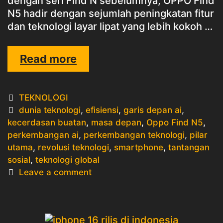
dengan seri Find N sebelumnya, OPPO Find
N5 hadir dengan sejumlah peningkatan fitur
dan teknologi layar lipat yang lebih kokoh …
OPPO
Read more
FIND
N5
Categories
TEKNOLOGI
Tags
dunia teknologi
,
efisiensi
,
garis depan ai
,
kecerdasan buatan
,
masa depan
,
Oppo Find N5
,
perkembangan ai
,
perkembangan teknologi
,
pilar
utama
,
revolusi teknologi
,
smartphone
,
tantangan
sosial
,
teknologi global
Leave a comment