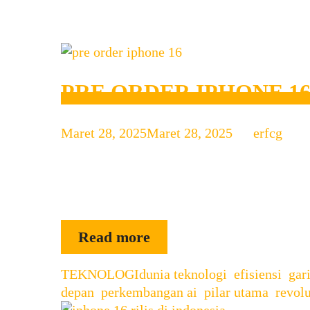
PRE ORDER IPHONE 1
Maret 28, 2025
Maret 28, 2025
by
erfcg
Pre Order iPhone 16 Resmi Di Buka di Indon
Indonesia! iPhone 16 resmi memasuki pasar 
peningkatan teknologi dan desain yang mode
PRE
Read more
ORDER
Categories
Tags
TEKNOLOGI
dunia teknologi
IPHONE
,
efisiensi
,
gar
depan
,
perkembangan ai
,
pilar utama
,
revolu
16