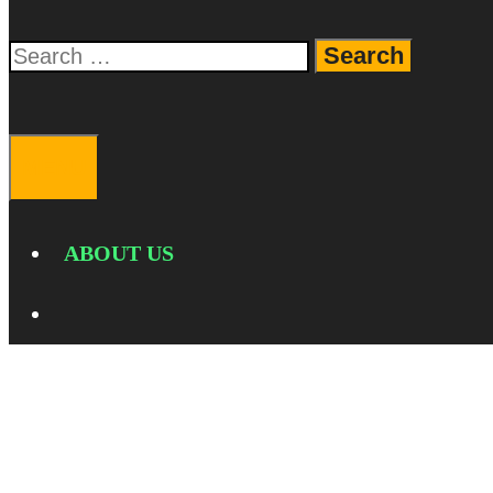
Search
for:
SEARCH
MENU
ABOUT US
SEARCH
iphone