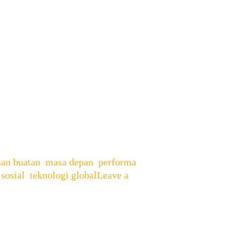
6 akan segera rilis di pasar
i bisa menantikan kehadiran seri
 iPhone 16, …
san buatan
,
masa depan
,
performa
,
sosial
,
teknologi global
Leave a