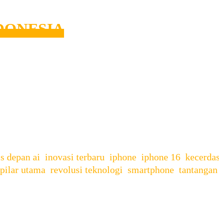
NDONESIA
yang Baru? Apple akhirnya mengumumkan bahwa iPhone 1
erizinan yang ketat. Penggemar Apple di Indonesia kin
Phone 16 ini akan terdiri dari beberapa varian, seperti
is depan ai
,
inovasi terbaru
,
iphone
,
iphone 16
,
kecerda
pilar utama
,
revolusi teknologi
,
smartphone
,
tantangan 