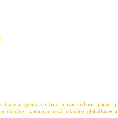
6
esia: Spesifikasi dan Harga Terbaru Kabar baik bagi 
Tanah Air dan sudah bisa di pesan melalui sistem pre 
rn, iPhone 16 menjadi salah satu perangkat yang pali
is depan ai
,
generasi terbaru
,
inovasi terbaru
,
iphone
,
ip
si teknologi
,
tantangan sosial
,
teknologi global
Leave 