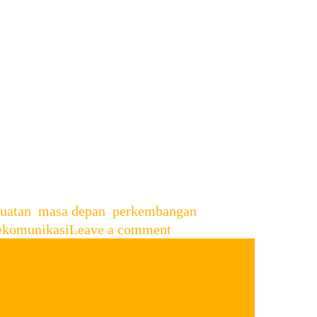
en yang di nanti oleh para
ada iPhone 16, yang di gadang-
ul adalah: kapan iPhone 16 akan
buatan
,
masa depan
,
perkembangan
ekomunikasi
Leave a comment