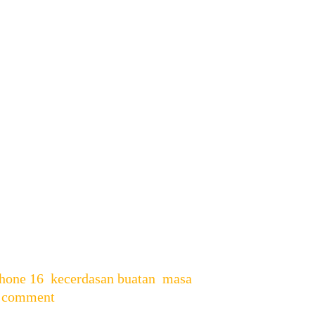
para penggemar Apple di
order. Dengan berbagai
ng di tunggu …
hone 16
,
kecerdasan buatan
,
masa
a comment