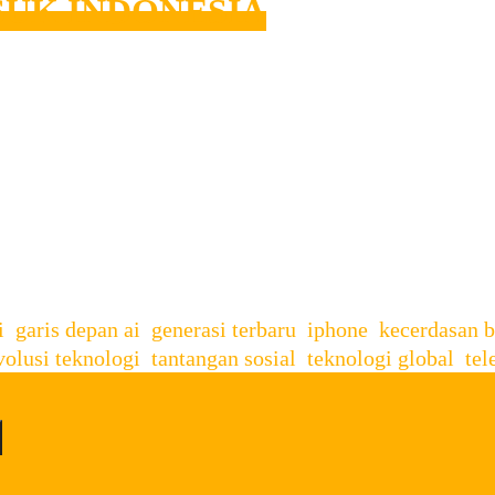
SUK INDONESIA
 tahun, peluncuran iPhone terbaru selalu menjadi mom
suk di Indonesia. Pada tahun 2025, perhatian tertuju p
ari Apple. Namun, pertanyaan utama yang sering munc
i
,
garis depan ai
,
generasi terbaru
,
iphone
,
kecerdasan 
volusi teknologi
,
tantangan sosial
,
teknologi global
,
tel