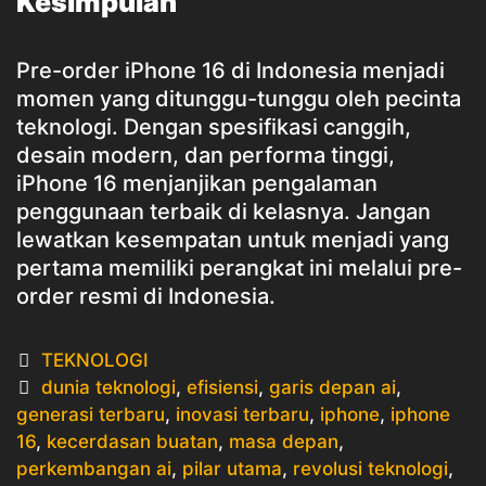
Kesimpulan
Pre-order iPhone 16 di Indonesia menjadi
momen yang ditunggu-tunggu oleh pecinta
teknologi. Dengan spesifikasi canggih,
desain modern, dan performa tinggi,
iPhone 16 menjanjikan pengalaman
penggunaan terbaik di kelasnya. Jangan
lewatkan kesempatan untuk menjadi yang
pertama memiliki perangkat ini melalui pre-
order resmi di Indonesia.
Categories
TEKNOLOGI
Tags
dunia teknologi
,
efisiensi
,
garis depan ai
,
generasi terbaru
,
inovasi terbaru
,
iphone
,
iphone
16
,
kecerdasan buatan
,
masa depan
,
perkembangan ai
,
pilar utama
,
revolusi teknologi
,