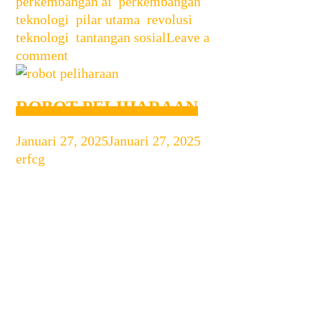
perkembangan ai
,
perkembangan
teknologi
,
pilar utama
,
revolusi
teknologi
,
tantangan sosial
Leave a
comment
ROBOT PELIHARAAN
Januari 27, 2025
Januari 27, 2025
by
erfcg
Robot Peliharaan: Tren Baru Anak
Muda China di Era Digital Dalam
beberapa tahun terakhir, robot
peliharaan telah menjadi tren yang
berkembang pesat di kalangan anak
muda China. Dengan perkembangan
teknologi kecerdasan buatan (AI) dan