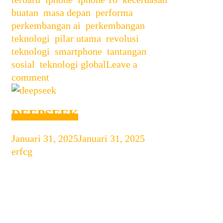
INDONESIA
buatan
,
masa depan
,
performa
,
perkembangan ai
,
perkembangan
teknologi
,
pilar utama
,
revolusi
teknologi
,
smartphone
,
tantangan
sosial
,
teknologi global
Leave a
comment
DEEPSEEK
Januari 31, 2025
Januari 31, 2025
by
erfcg
DeepSeek Bikin Heboh Dunia:
Terobosan Teknologi yang
Menggemparkan Dalam dunia
teknologi yang terus berkembang