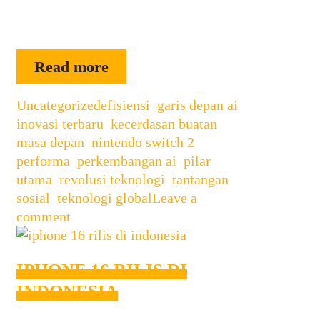
inovatif yang juga semakin
memperkaya pengalaman …
NINTENDO
Read more
SWITCH
Categories
Tags
Uncategorized
efisiensi
2
,
garis depan ai
,
inovasi terbaru
,
kecerdasan buatan
,
masa depan
,
nintendo switch 2
,
performa
,
perkembangan ai
,
pilar
utama
,
revolusi teknologi
,
tantangan
sosial
,
teknologi global
Leave a
comment
IPHONE 16 RILIS DI
INDONESIA