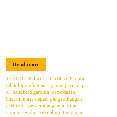
dunia teknologi dengan meluncurkan
perangkat gaming portabel terbarunya,
Nitro Blaze 8. Di perkenalkan di ajang
CES 2025, konsol genggam ini di
rancang khusus untuk para gamer yang
ingin menikmati pengalaman bermain
game berkualitas tinggi dalam
perangkat yang bisa di bawa ke …
ACER
Read more
NITRO
Categories
Tags
TEKNOLOGI
acer nitro blaze 8
BLAZE
,
dunia
teknologi
,
efisiensi
,
gamer
,
garis depan
8
ai
,
handheld gaming
,
kecerdasan
buatan
,
masa depan
,
pengembangan
,
performa
,
perkembangan ai
,
pilar
utama
,
revolusi teknologi
,
tantangan