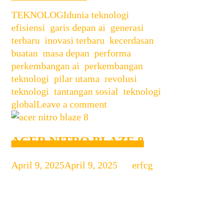
SWIFT
Categories
Tags
TEKNOLOGI
dunia teknologi
GO
,
efisiensi
,
garis depan ai
,
generasi
16
terbaru
,
inovasi terbaru
,
kecerdasan
AI
buatan
,
masa depan
,
performa
,
perkembangan ai
,
perkembangan
teknologi
,
pilar utama
,
revolusi
teknologi
,
tantangan sosial
,
teknologi
global
Leave a comment
ACER NITRO BLAZE 8
April 9, 2025
April 9, 2025
by
erfcg
🎮 Acer Nitro Blaze 8: Konsol
Genggam Bertenaga untuk Gamer
Modern Acer kembali mengejutkan