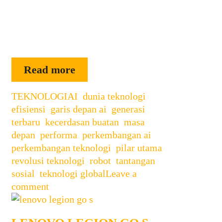
robotika, robot peliharaan kini tidak
hanya menjadi hiburan semata, tetapi
juga menjadi teman yang setia dan
bahkan bagian dari gaya hidup …
ROBOT
Read more
PELIHARAAN
Categories
Tags
TEKNOLOGI
AI
,
dunia teknologi
,
efisiensi
,
garis depan ai
,
generasi
terbaru
,
kecerdasan buatan
,
masa
depan
,
performa
,
perkembangan ai
,
perkembangan teknologi
,
pilar utama
,
revolusi teknologi
,
robot
,
tantangan
sosial
,
teknologi global
Leave a
comment