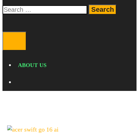
Search
for:
SEARCH
MENU
ABOUT US
SEARCH
performa