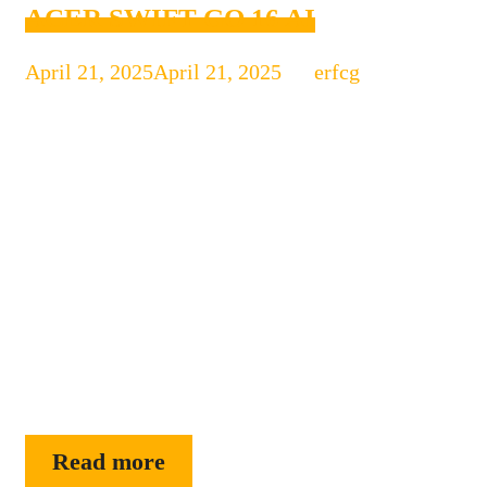
ACER SWIFT GO 16 AI
April 21, 2025
April 21, 2025
by
erfcg
Acer Swift Go 16 AI: Laptop Layar
Lebar Cerdas untuk Produktivitas Masa
Kini Di tengah perkembangan
teknologi laptop yang makin pesat,
Acer kembali menghadirkan produk
unggulan di lini Swift Go Series, yakni
Acer Swift Go 16 AI. Sesuai namanya,
laptop ini menggabungkan keunggulan
layar lebar dengan kemampuan
kecerdasan buatan (AI) yang siap
mendukung berbagai aktivitas …
ACER
Read more