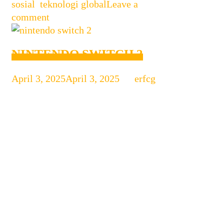
sosial
,
teknologi global
Leave a
comment
NINTENDO SWITCH 2
April 3, 2025
April 3, 2025
by
erfcg
Nintendo Switch 2 Siap Rilis Juni
2025: Spesifikasi, Fitur, dan Game
Eksklusif Nintendo akhirnya
mengumumkan bahwa konsol terbaru
mereka, Nintendo Switch 2, akan resmi
di rilis secara global pada Juni 2025.
Konsol ini hadir dengan berbagai
peningkatan signifikan dari
pendahulunya, termasuk grafis lebih
baik, performa lebih cepat, dan fitur