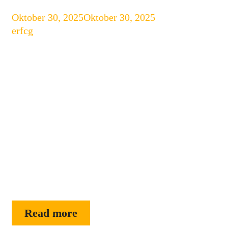
Oktober 30, 2025
Oktober 30, 2025
by
erfcg
Bayangkan kamu sedang berada di
gunung, di tengah laut, atau di daerah
terpencil tanpa sinyal seluler, dan tiba-
tiba keadaan darurat terjadi. Dulu,
situasi seperti ini bisa menjadi mimpi
buruk. Namun kini, berkat inovasi
teknologi, smartphone dengan fitur
komunikasi satelit darurat hadir untuk
menyelamatkan nyawa dan membuka
babak baru dalam dunia mobile.
Smartphone Fitur satelit darurat …
Smartphone
Read more
dengan