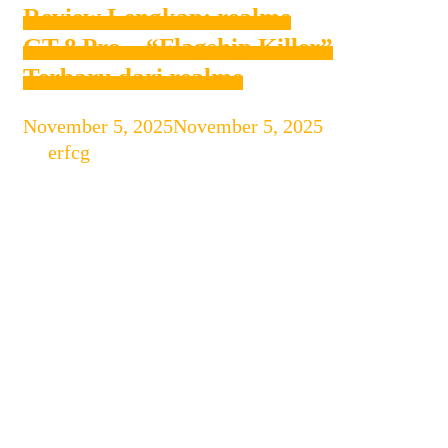
Review Lengkap: realme
GT 8 Pro – “Flagship Killer”
Terbaru dari realme
November 5, 2025
November 5, 2025
by
erfcg
Dunia smartphone kembali diramaikan
dengan hadirnya Realme GT 8 Pro,
perangkat flagship terbaru dari Realme
yang resmi diperkenalkan pada akhir
2025. Ponsel ini langsung mencuri
perhatian karena membawa spesifikasi
kelas atas, desain futuristik, dan
teknologi mutakhir yang membuatnya
siap bersaing dengan brand besar
seperti Samsung, Xiaomi, dan OnePlus.