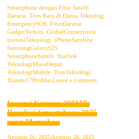
Categories
Smartphone dengan Fitur Satelit
Fitur
Tags
Darurat
,
Tren Baru di Dunia Teknologi
Satelit
EmergencySOS
,
FiturDarurat
,
Darurat:
GadgetTerkini
,
GlobalConnectivity
,
Tren
InovasiTeknologi
,
iPhoneSatellite
,
Baru
SamsungGalaxyS25
,
di
SmartphoneSatelit
,
Starlink
,
Dunia
TeknologiMasaDepan
,
Teknologi?
TeknologiMobile
,
TrenTeknologi
,
Xiaomi17ProMax
Leave a comment
Inovasi Kamera 200MP:
Revolusi Smartphone 2025
yang Memukau
Agustus 26, 2025
Agustus 26, 2025
by