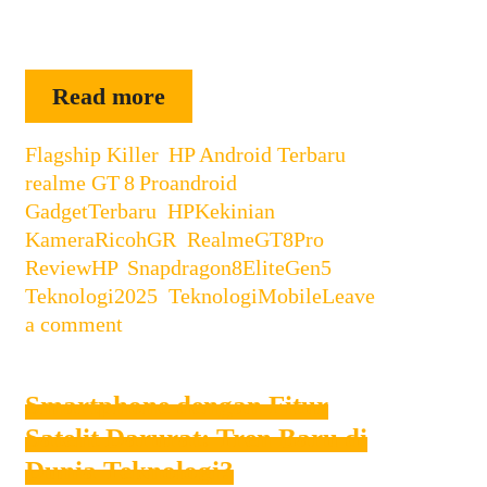
Sebagai penerus dari seri GT
sebelumnya, Realme …
Review
Read more
Lengkap:
Categories
Flagship Killer
,
realme
HP Android Terbaru
,
Tags
realme GT 8 Pro
android
,
GT 8 Pro
GadgetTerbaru
,
HPKekinian
,
–
KameraRicohGR
,
RealmeGT8Pro
,
“Flagship
ReviewHP
,
Snapdragon8EliteGen5
,
Killer”
Teknologi2025
,
TeknologiMobile
Leave
Terbaru
a comment
dari
realme
Smartphone dengan Fitur
Satelit Darurat: Tren Baru di
Dunia Teknologi?