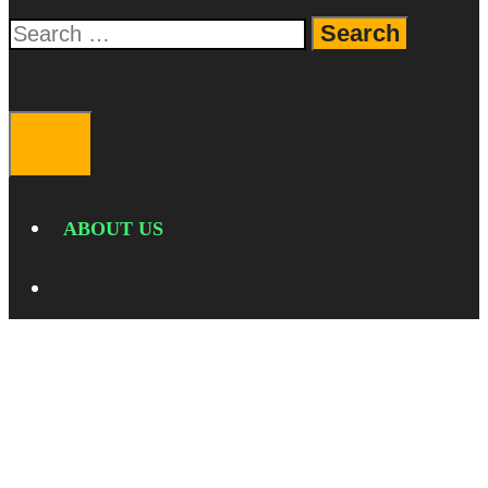
Search
for:
SEARCH
MENU
ABOUT US
SEARCH
TeknologiMobile