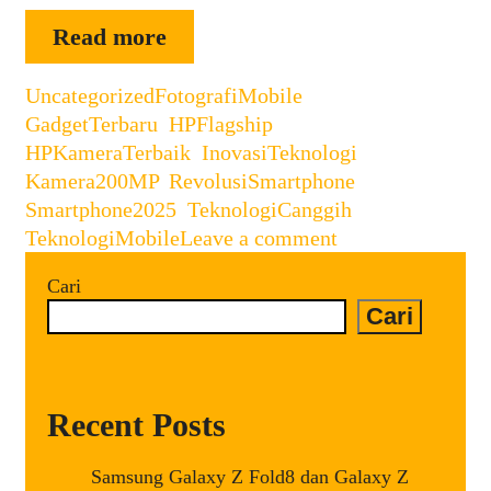
Inovasi
Read more
Kamera
Categories
Tags
Uncategorized
FotografiMobile
200MP:
,
GadgetTerbaru
,
HPFlagship
,
Revolusi
HPKameraTerbaik
,
InovasiTeknologi
,
Smartphone
Kamera200MP
,
RevolusiSmartphone
,
2025
Smartphone2025
,
TeknologiCanggih
,
yang
TeknologiMobile
Leave a comment
Memukau
Cari
Cari
Recent Posts
Samsung Galaxy Z Fold8 dan Galaxy Z