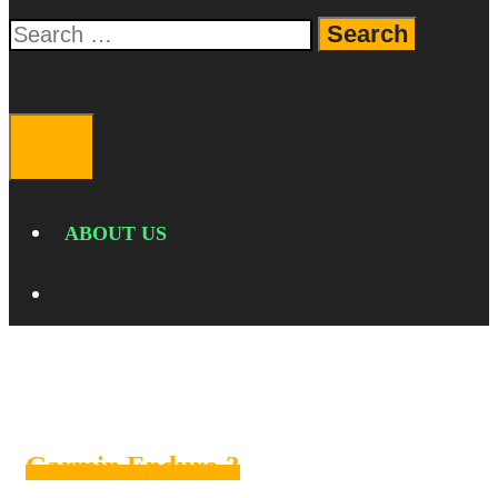
Search
for:
SEARCH
MENU
ABOUT US
SEARCH
SmartwatchTahanLama
Garmin Enduro 3