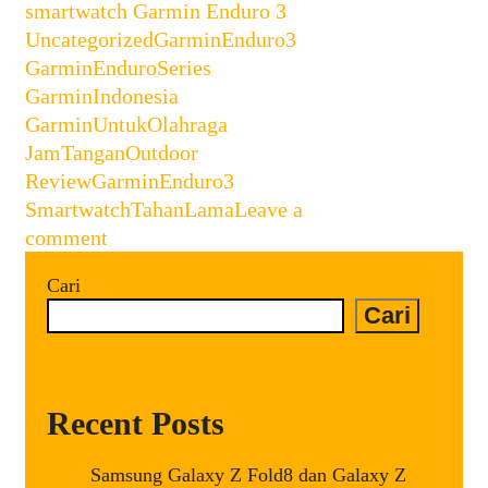
Categories
smartwatch Garmin Enduro 3
3
,
Tags
Uncategorized
GarminEnduro3
,
GarminEnduroSeries
,
GarminIndonesia
,
GarminUntukOlahraga
,
JamTanganOutdoor
,
ReviewGarminEnduro3
,
SmartwatchTahanLama
Leave a
comment
Cari
Cari
Recent Posts
Samsung Galaxy Z Fold8 dan Galaxy Z