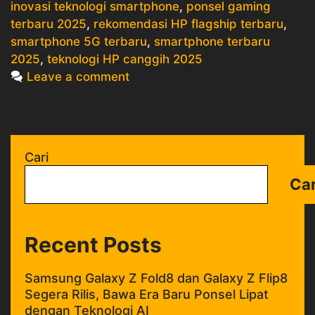
inovasi teknologi smartphone
,
ponsel gaming
Canggih
terbaru 2025
,
rekomendasi HP flagship terbaru
,
yang
smartphone 5G terbaru
,
smartphone terbaru
Wajib
2025
,
teknologi HP canggih 2025
Dimiliki
Leave a comment
Cari
Car
Recent Posts
Samsung Galaxy Z Fold8 dan Galaxy Z Flip8
Segera Rilis, Bawa Era Baru Ponsel Lipat
dengan Teknologi AI