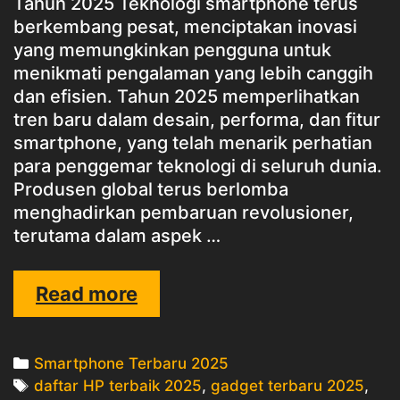
Tahun 2025 Teknologi smartphone terus
berkembang pesat, menciptakan inovasi
yang memungkinkan pengguna untuk
menikmati pengalaman yang lebih canggih
dan efisien. Tahun 2025 memperlihatkan
tren baru dalam desain, performa, dan fitur
smartphone, yang telah menarik perhatian
para penggemar teknologi di seluruh dunia.
Produsen global terus berlomba
menghadirkan pembaruan revolusioner,
terutama dalam aspek …
Smartphone
Read more
Terbaru
2025:
Categories
Smartphone Terbaru 2025
Teknologi
Tags
daftar HP terbaik 2025
,
gadget terbaru 2025
,
Paling