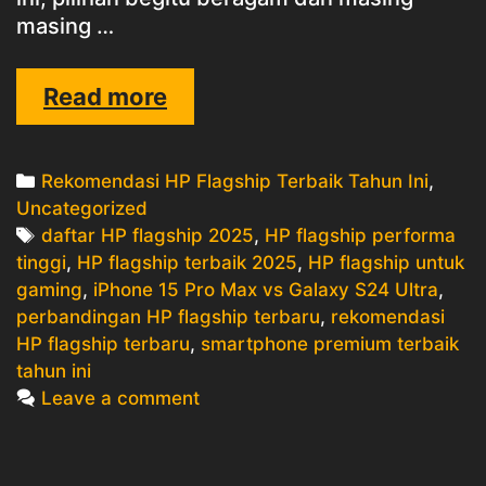
masing …
10
Read more
Rekomendasi
HP
Categories
Rekomendasi HP Flagship Terbaik Tahun Ini
,
Flagship
Uncategorized
Terbaik
Tags
daftar HP flagship 2025
,
HP flagship performa
Tahun
tinggi
,
HP flagship terbaik 2025
,
HP flagship untuk
Ini:
gaming
,
iPhone 15 Pro Max vs Galaxy S24 Ultra
,
Desain
perbandingan HP flagship terbaru
,
rekomendasi
Premium,
HP flagship terbaru
,
smartphone premium terbaik
Performa
tahun ini
Gahar,
Leave a comment
dan
Kamera