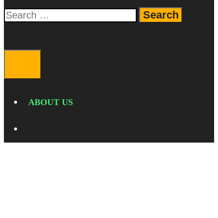
Search
for:
SEARCH
MENU
ABOUT US
SEARCH
tablet flagship huawei