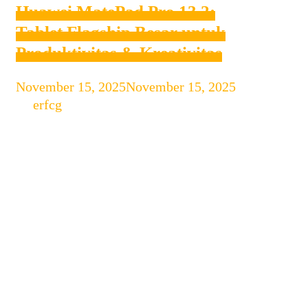
Huawei MatePad Pro 13.2:
Tablet Flagship Besar untuk
Produktivitas & Kreativitas
November 15, 2025
November 15, 2025
by
erfcg
Huawei MatePad Pro 13.2 adalah tablet
premium yang dirancang untuk
memenuhi kebutuhan kerja kreatif,
produktivitas, dan hiburan. Dengan
layar sangat besar, performa kuat, serta
dukungan aksesoris stylus dan
keyboard, perangkat ini menyasar
pengguna profesional hingga pelajar
yang butuh “laptop ringan” berbentuk
tablet. Spesifikasi Utama Kelebihan