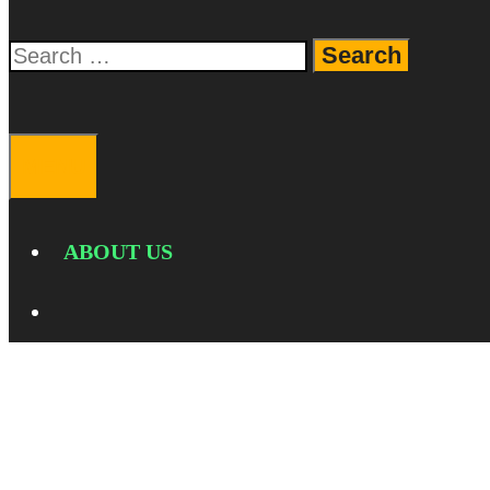
Search
for:
SEARCH
MENU
ABOUT US
SEARCH
matepad pro 