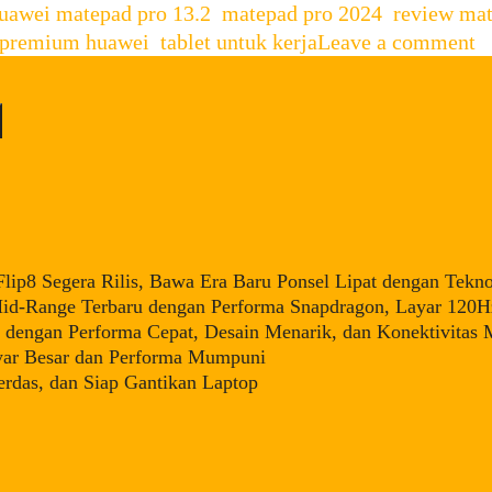
ags
uawei matepad pro 13.2
,
matepad pro 2024
,
review mat
t premium huawei
,
tablet untuk kerja
Leave a comment
ip8 Segera Rilis, Bawa Era Baru Ponsel Lipat dengan Tekno
d-Range Terbaru dengan Performa Snapdragon, Layar 120Hz
dengan Performa Cepat, Desain Menarik, dan Konektivitas
yar Besar dan Performa Mumpuni
rdas, dan Siap Gantikan Laptop