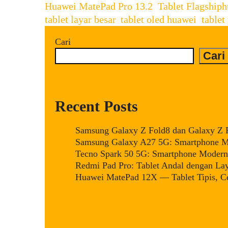
Categories
T
Huawei MatePad Pro 13.2
Pro
,
Tablet Flagship
h
tablet layar besar
,
tablet oled huawei
,
table
13.2:
Tablet
Cari
Flagship
Cari
Besar
untuk
Produktivitas
Recent Posts
&
Kreativitas
Samsung Galaxy Z Fold8 dan Galaxy Z Fl
Samsung Galaxy A27 5G: Smartphone Mi
Tecno Spark 50 5G: Smartphone Modern 
Redmi Pad Pro: Tablet Andal dengan La
Huawei MatePad 12X — Tablet Tipis, Ce