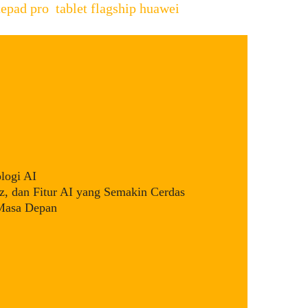
epad pro
,
tablet flagship huawei
,
logi AI
, dan Fitur AI yang Semakin Cerdas
 Masa Depan