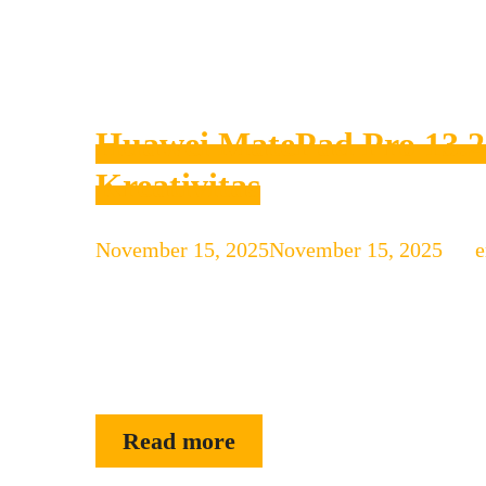
Huawei MatePad Pro 13.2:
Kreativitas
November 15, 2025
November 15, 2025
by
e
Huawei MatePad Pro 13.2 adalah tablet pre
hiburan. Dengan layar sangat besar, perfor
profesional hingga pelajar yang butuh “lap
Pengguna & Review Siapa yang Cocok Me
Huawei
Read more
MatePad