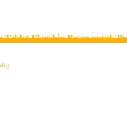
 Tablet Flagship Besar untuk Pr
rfcg
mium yang dirancang untuk memenuhi kebutuhan kerja kr
ma kuat, serta dukungan aksesoris stylus dan keyboard,
top ringan” berbentuk tablet. Spesifikasi Utama Kele
nggunakan Huawei …