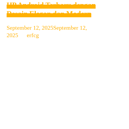
HP Android Terbaru dengan
Desain Elegan dan Modern
September 12, 2025
September 12,
2025
by
erfcg
Perkembangan smartphone Android
terus melaju pesat, terutama di segmen
desain. Tahun 2025 menghadirkan
banyak HP Android terbaru yang tidak
hanya menawarkan performa tinggi,
tetapi juga desain elegan dan modern,
cocok bagi pengguna yang
mengutamakan estetika tanpa
mengorbankan fitur canggih. Berikut
beberapa hal yang membuat HP
Android terbaru semakin menarik di