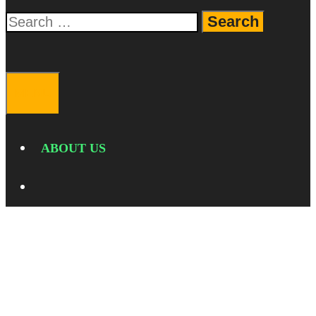
Search
for:
SEARCH
MENU
ABOUT US
SEARCH
HPAndroidTerbaru