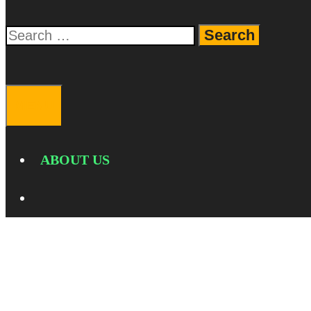
Search
for:
SEARCH
MENU
ABOUT US
SEARCH
Xiaomi 14T 5G