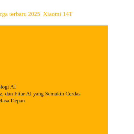
rga terbaru 2025
,
Xiaomi 14T
logi AI
, dan Fitur AI yang Semakin Cerdas
 Masa Depan