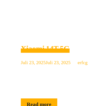
terbaru 2025
Xiaomi 14T 5G
Juli 23, 2025
Juli 23, 2025
by
erfcg
Xiaomi 14T 5G: Smartphone Spek Luar Bias
tinggi, layar cemerlang, dan kamera andal,
Xiaomi 14T 5G Berdasarkan spesifikasi leng
dengan spek paling luar biasa yang …
Xiaomi 14T 5G
Read more