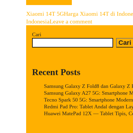
Categories
Tags
Xiaomi 14T 5G
Harga Xiaomi 14T di Indone
Indonesia
Leave a comment
Cari
Cari
Recent Posts
Samsung Galaxy Z Fold8 dan Galaxy Z Fl
Samsung Galaxy A27 5G: Smartphone Mi
Tecno Spark 50 5G: Smartphone Modern 
Redmi Pad Pro: Tablet Andal dengan La
Huawei MatePad 12X — Tablet Tipis, Ce