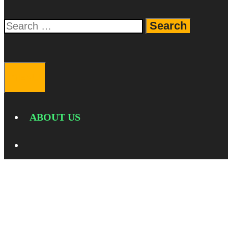
Search
for:
SEARCH
MENU
ABOUT US
SEARCH
Snapdragon6