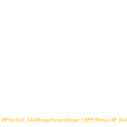
engan Performa Seimbang OPPO Reno 14 F – Dalam per
li menunjukkan komitmennya untuk menghadirkan pera
 Perangkat ini dirancang untuk pengguna muda yang m
,
HPStylish
,
MidRangeSmartphone
,
OPPOReno14F
,
Re