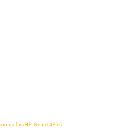
saingan pasar smartphone kelas
ngkat stylish dan bertenaga
engutamakan desain modern, fitur
komendasiHP
,
Reno14F5G
,