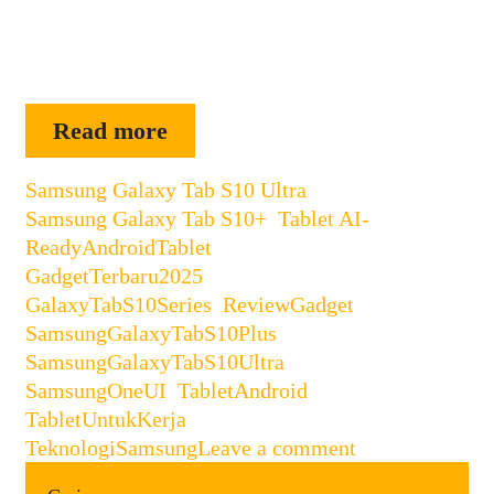
yang tangguh, dengan spesifikasi kelas
atas, layar besar berkualitas tinggi, dan
…
Samsung
Read more
Galaxy
Categories
Samsung Galaxy Tab S10 Ultra
Tab
,
Samsung Galaxy Tab S10+
,
Tablet AI-
S10
Tags
Ready
AndroidTablet
,
Ultra
GadgetTerbaru2025
,
dan
GalaxyTabS10Series
,
ReviewGadget
,
S10+:
SamsungGalaxyTabS10Plus
,
Tablet
SamsungGalaxyTabS10Ultra
,
AI-
SamsungOneUI
,
TabletAndroid
,
Ready
TabletUntukKerja
,
dengan
TeknologiSamsung
Leave a comment
Performa