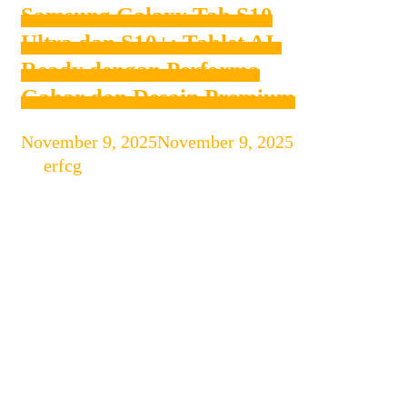
Samsung Galaxy Tab S10
Ultra dan S10+: Tablet AI-
Ready dengan Performa
Gahar dan Desain Premium
November 9, 2025
November 9, 2025
by
erfcg
Di era di mana tablet tidak sekadar
menjadi layar besar untuk menonton,
melainkan juga platform produktivitas,
kreatifitas, dan kolaborasi Samsung
menghadirkan dua model flagship
terbarunya: Galaxy Tab S10 Ultra dan
Galaxy Tab S10+. Keduanya dirancang
bukan hanya sebagai perangkat
konsumsi, tetapi sebagai alat kerja