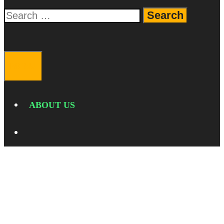
Search
for:
SEARCH
MENU
ABOUT US
SEARCH
SamsungGalaxyTabS10Ultra