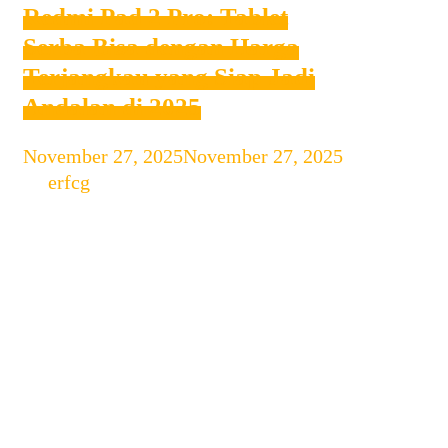
Redmi Pad 2 Pro: Tablet
Serba Bisa dengan Harga
Terjangkau yang Siap Jadi
Andalan di 2025
November 27, 2025
November 27, 2025
by
erfcg
Tablet kini semakin menjadi perangkat
favorit untuk hiburan, belajar, hingga
produktivitas ringan. Dengan
permintaan yang terus meningkat,
Redmi kembali menghadirkan inovasi
lewat Redmi Pad 2 Pro, tablet yang
menawarkan kombinasi performa,
layar besar, dan baterai kuat namun
tetap mempertahankan ciri khas