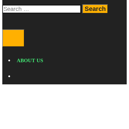
Search
for:
SEARCH
MENU
ABOUT US
SEARCH
review tablet redmi