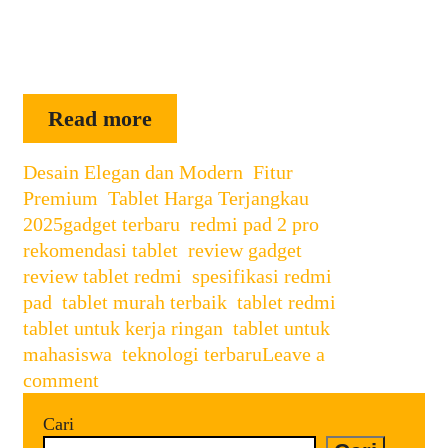
Redmi: harga bersahabat. Desain dan
Build Quality Redmi Pad 2 Pro hadir
dengan tampilan …
Redmi
Read more
Pad
Categories
Desain Elegan dan Modern
2
,
Fitur
Premium
,
Tablet Harga Terjangkau
Pro:
Tags
2025
gadget terbaru
,
redmi pad 2 pro
,
Tablet
rekomendasi tablet
,
review gadget
,
Serba
review tablet redmi
,
spesifikasi redmi
Bisa
pad
,
tablet murah terbaik
,
tablet redmi
,
dengan
tablet untuk kerja ringan
,
tablet untuk
Harga
mahasiswa
,
teknologi terbaru
Leave a
Terjangkau
comment
yang
Siap
Cari