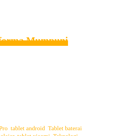
erforma Mumpuni
Kebutuhan akan perangkat
atu produk yang mencuri perhatian
 luas, dan performa solid dengan
Pro
,
tablet android
,
Tablet baterai
elajar
,
tablet xiaomi
,
Teknologi