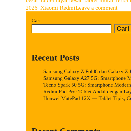
Tablet
2026
,
Xiaomi Redmi
Leave a comment
Andal
dengan
Cari
Layar
Cari
Besar
dan
Performa
Recent Posts
Mumpuni
Samsung Galaxy Z Fold8 dan Galaxy Z Fl
Samsung Galaxy A27 5G: Smartphone Mi
Tecno Spark 50 5G: Smartphone Modern 
Redmi Pad Pro: Tablet Andal dengan La
Huawei MatePad 12X — Tablet Tipis, Ce