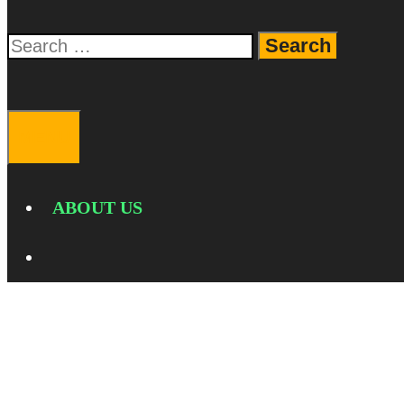
Search
for:
SEARCH
MENU
ABOUT US
SEARCH
Review Redmi