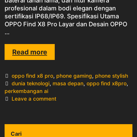
baterai tahan lama, dan fitur kamera
profesional dalam bodi elegan dengan
sertifikasi IP68/IP69. Spesifikasi Utama
OPPO Find X8 Pro Layar dan Desain OPPO
…
OPPO
Read more
Find
X8
Categories
oppo find x8 pro
,
phone gaming
,
phone stylish
Pro
Tags
dunia teknologi
,
masa depan
,
oppo find x8pro
,
perkembangan ai
Leave a comment
Cari