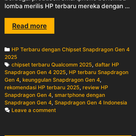
lomba merilis HP terbaru mereka dengan …
HP
Read more
Terbaru
dengan
Categories
HP Terbaru dengan Chipset Snapdragon Gen 4
Chipset
2025
Snapdragon
Tags
chipset terbaru Qualcomm 2025
,
daftar HP
Gen
Snapdragon Gen 4 2025
,
HP terbaru Snapdragon
4:
Gen 4
,
keunggulan Snapdragon Gen 4
,
Apa
rekomendasi HP terbaru 2025
,
review HP
yang
Snapdragon Gen 4
,
smartphone dengan
Baru
Snapdragon Gen 4
,
Snapdragon Gen 4 Indonesia
&
Leave a comment
Rekomendasi
Terbaik
di