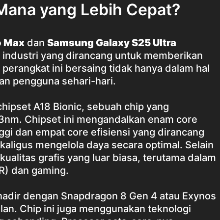
Mana yang Lebih Cepat?
o Max
dan
Samsung Galaxy S25 Ultra
 industri yang dirancang untuk memberikan
 perangkat ini bersaing tidak hanya dalam hal
man pengguna sehari-hari.
hipset A18 Bionic, sebuah chip yang
i 3nm. Chipset ini mengandalkan enam core
nggi dan empat core efisiensi yang dirancang
aligus mengelola daya secara optimal. Selain
ualitas grafis yang luar biasa, terutama dalam
AR) dan gaming.
a hadir dengan Snapdragon 8 Gen 4 atau Exynos
lan. Chip ini juga menggunakan teknologi