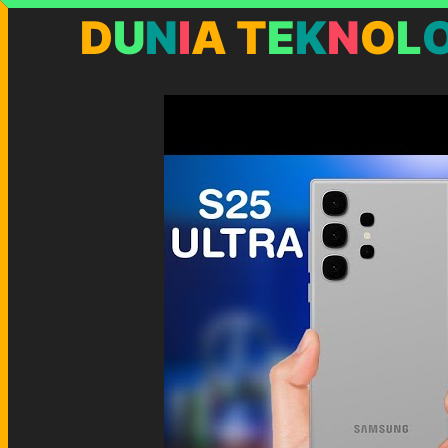
Skip
D
U
N
I
A
T
E
K
N
O
L
to
content