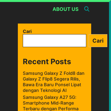
SEARC
ABOUT US
Cari
Cari
Recent Posts
Samsung Galaxy Z Fold8 dan
Galaxy Z Flip8 Segera Rilis,
Bawa Era Baru Ponsel Lipat
dengan Teknologi AI
Samsung Galaxy A27 5G:
Smartphone Mid-Range
Terbaru dengan Performa