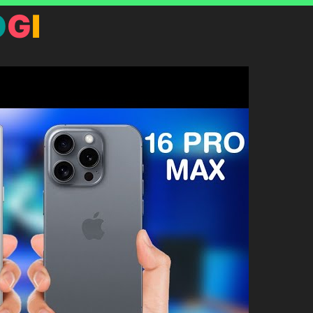
O
G
I