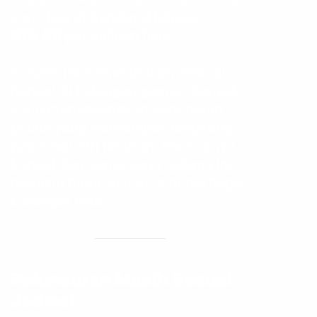
yang kini di banderol hingga
$79,99
per salinan fisik.
Kondisi ini menimbulkan diskusi
hangat di kalangan gamer. Banyak
yang menyayangkan keputusan
politik yang berdampak langsung
pada industri hiburan, khususnya
konsol dan game yang selama ini
menjadi hiburan utama di berbagai
kalangan usia.
Peluncuran Masih Sesuai
Jadwal