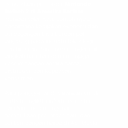
Penundaan pre-order
Nintendo
Switch 2 di Amerika Serikat
menjadi salah satu contoh nyata
bagaimana kebijakan ekonomi dan
perdagangan bisa berdampak
langsung pada industri teknologi
dan hiburan. Nintendo mengambil
langkah hati-hati demi menjaga
keseimbangan antara harga,
distribusi, dan kepuasan
konsumen.
Para penggemar di sarankan untuk
terus mengikuti informasi resmi
dari Nintendo mengenai
pembukaan pre-order baru dan
perkembangan harga di AS. Meski