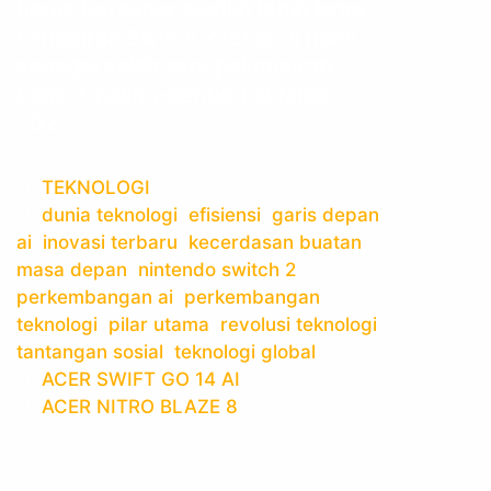
harus bersabar sedikit lebih lama,
kehadiran Switch 2 tetap di nanti
sebagai salah satu peluncuran
konsol-paling-penting di tahun
2025.
Categories
TEKNOLOGI
Tags
dunia teknologi
,
efisiensi
,
garis depan
ai
,
inovasi terbaru
,
kecerdasan buatan
,
masa depan
,
nintendo switch 2
,
perkembangan ai
,
perkembangan
teknologi
,
pilar utama
,
revolusi teknologi
,
tantangan sosial
,
teknologi global
Post
ACER SWIFT GO 14 AI
navigation
ACER NITRO BLAZE 8