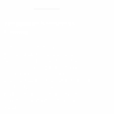
Tanggapan Komunitas
Gaming
Komunitas gaming di AS
memberikan respons beragam.
Banyak yang kecewa karena tidak
bisa segera mengamankan unit
melalui pre-order. Namun,
sebagian lainnya memahami bahwa
langkah Nintendo ini adalah bentuk
perlindungan terhadap konsumen
dari lonjakan harga yang tidak
wajar.