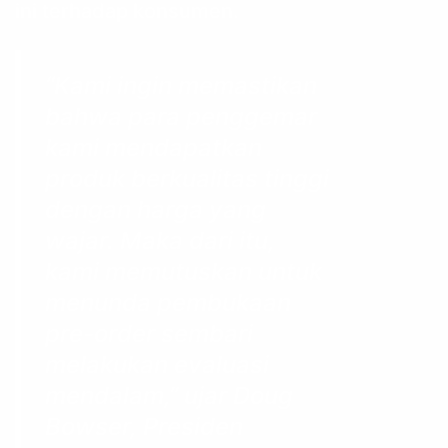
ini terhadap konsumen.
“Kami ingin memastikan
bahwa para penggemar
kami mendapatkan
produk berkualitas tinggi
dengan harga yang
wajar. Maka dari itu,
kami memutuskan untuk
menunda pembukaan
pre-order sembari
melakukan evaluasi
mendalam,” ujar Doug
Bowser, Presiden