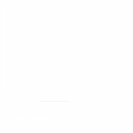
“Lebih baik ditunda
daripada harus
membayar mahal tanpa
kejelasan. Kami tetap
menunggu Switch 2, asal
kualitasnya sepadan,”
tulis seorang gamer di
forum Reddit.
Kesimpulan