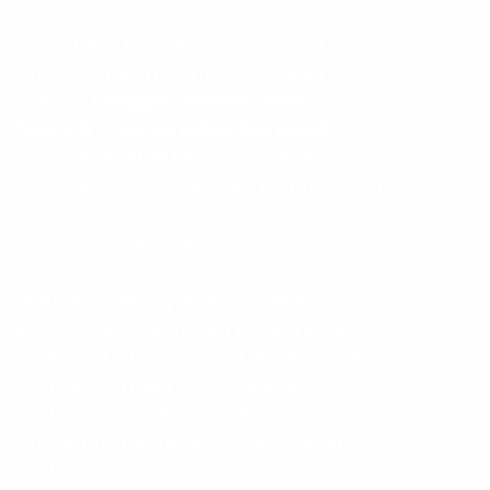
Meskipun jadwal pre-order di
undur, Nintendo menegaskan
bahwa
tanggal peluncuran
Switch 2 tetap tidak berubah
,
yakni
5 Juni 2025
. Konsol akan
tersedia secara global, termasuk di
Amerika, Eropa, Jepang, dan
wilayah Asia lainnya.
Nintendo menyatakan bahwa
proses produksi dan pengiriman
tetap berjalan sesuai rencana, dan
mereka tengah menyiapkan
distribusi dalam jumlah besar
untuk memastikan ketersediaan
unit pada hari peluncuran.