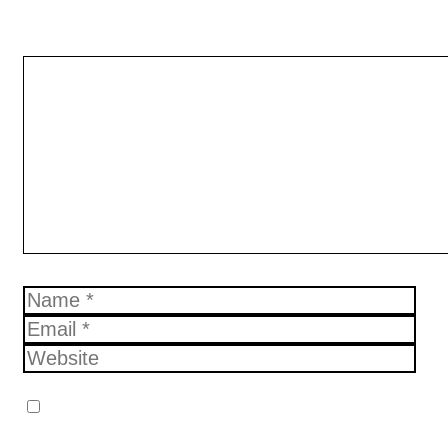
Leave a Comment
Comment
Name
Email
Website
Simpan nama, email, dan situs web
saya pada peramban ini untuk