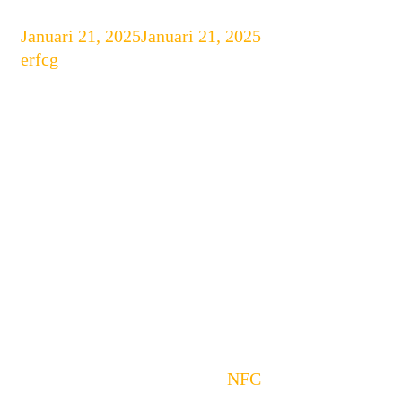
Januari 21, 2025
Januari 21, 2025
by
erfcg
Cara Menggunakan NFC di
Android dan Apple
Near Field Communication (NFC)
adalah teknologi yang memungkinkan
perangkat elektronik untuk saling
berkomunikasi dalam jarak dekat. Fitur
ini banyak di gunakan untuk
pembayaran digital, transfer data, dan
berbagai fungsi lainnya. Berikut adalah
panduan cara menggunakan
NFC
di
perangkat Android dan Apple.