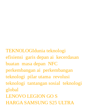
dengan mengikuti langkah-langkah
yang telah dijelaskan. Pastikan
perangkat Anda mendukung fitur ini
dan manfaatkan NFC untuk
pembayaran, berbagi data, dan otomasi
tugas sehari-hari.
Categories
Tags
TEKNOLOGI
dunia teknologi
,
efisiensi
,
garis depan ai
,
kecerdasan
buatan
,
masa depan
,
NFC
,
perkembangan ai
,
perkembangan
teknologi
,
pilar utama
,
revolusi
teknologi
,
tantangan sosial
,
teknologi
global
Post
LENOVO LEGION GO S
navigation
HARGA SAMSUNG S25 ULTRA