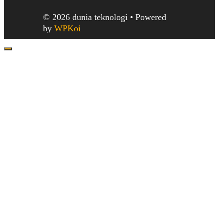
© 2026 dunia teknologi
• Powered
by
WPKoi
Close