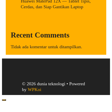
Huawei MatePad 12X — Tablet Tipis,
Cerdas, dan Siap Gantikan Laptop
Recent Comments
Tidak ada komentar untuk ditampilkan.
© 2026 dunia teknologi
• Powered
by
WPKoi
Close