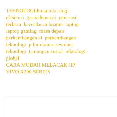
Categories
Tags
TEKNOLOGI
dunia teknologi
,
efisiensi
,
garis depan ai
,
generasi
terbaru
,
kecerdasan buatan
,
laptop
,
laptop gaming
,
masa depan
,
perkembangan ai
,
perkembangan
teknologi
,
pilar utama
,
revolusi
teknologi
,
tantangan sosial
,
teknologi
global
Post
CARA MUDAH MELACAK HP
navigation
VIVO X200 SERIES
Leave a Comment
Comment