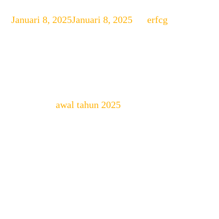
Januari 8, 2025
Januari 8, 2025
by
erfcg
Laptop Terbaik di Awal
Tahun 2025
Memasuki
awal tahun 2025
, kebutuhan
akan laptop terbaik berkualitas tinggi
semakin meningkat. Baik untuk
keperluan kerja, belajar, gaming, atau
juga hiburan, laptop terbaik mampu
menawarkan performa luar biasa,
desain modern, dan fitur canggih.
Berikut ini adalah beberapa
rekomendasi laptop terbaik yang layak
dipertimbangkan di awal tahun 2025.