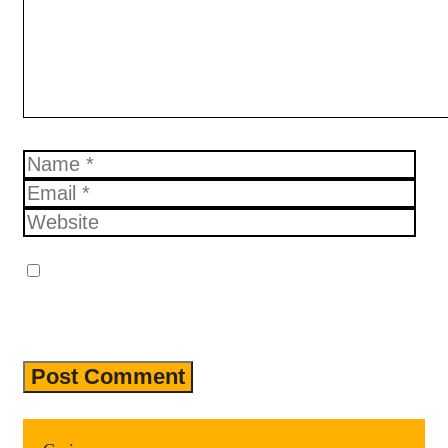
Name
Email
Website
Simpan nama, email, dan situs web
saya pada peramban ini untuk
komentar saya berikutnya.