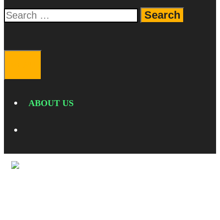
Search
for:
SEARCH
MENU
ABOUT US
SEARCH
LAPTOP TERBAIK
AWAL TAHUN